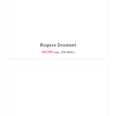
Rogers Drumset
100,00
€
(zzgl. 19% MwSt.)
IN DEN WARENKORB
/
DETAILS