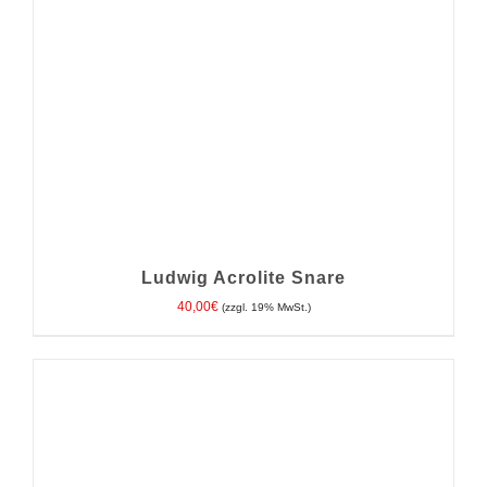
Ludwig Acrolite Snare
40,00
€
(zzgl. 19% MwSt.)
IN DEN WARENKORB
/
DETAILS