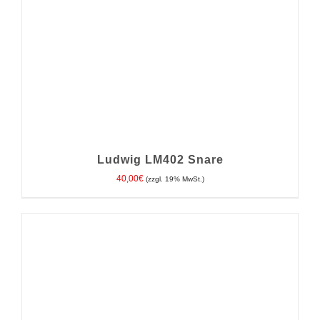
Ludwig LM402 Snare
40,00
€
(zzgl. 19% MwSt.)
IN DEN WARENKORB
/
DETAILS