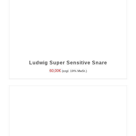
Ludwig Super Sensitive Snare
60,00
€
(zzgl. 19% MwSt.)
IN DEN WARENKORB
/
DETAILS