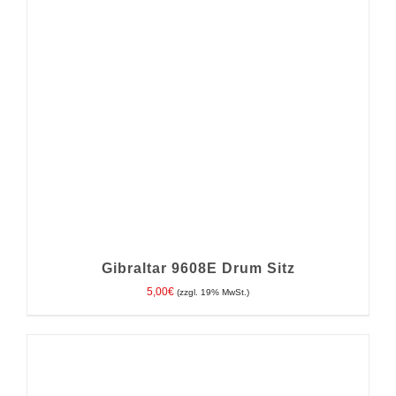
Gibraltar 9608E Drum Sitz
5,00
€
(zzgl. 19% MwSt.)
IN DEN WARENKORB
/
DETAILS