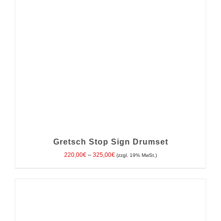
Gretsch Stop Sign Drumset
Preisspanne:
220,00
€
–
325,00
€
(zzgl. 19% MwSt.)
220,00€
bis
325,00€
DIESES
AUSFÜHRUNG WÄHLEN
/
DETAILS
PRODUKT
WEIST