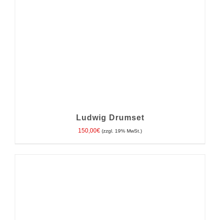
Ludwig Drumset
150,00
€
(zzgl. 19% MwSt.)
IN DEN WARENKORB
/
DETAILS