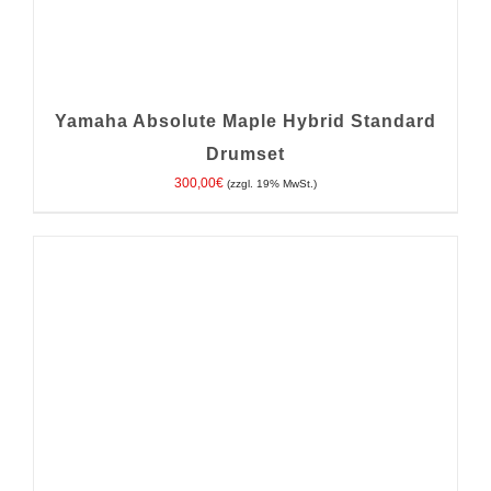
Yamaha Absolute Maple Hybrid Standard
Drumset
300,00
€
(zzgl. 19% MwSt.)
IN DEN WARENKORB
/
DETAILS