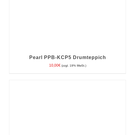
Pearl PPB-KCP5 Drumteppich
10,00
€
(zzgl. 19% MwSt.)
IN DEN WARENKORB
/
DETAILS