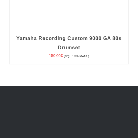
Yamaha Recording Custom 9000 GA 80s
Drumset
150,00
€
(zzgl. 19% MwSt.)
IN DEN WARENKORB
/
DETAILS