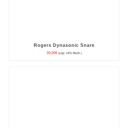
Rogers Dynasonic Snare
30,00
€
(zzgl. 19% MwSt.)
IN DEN WARENKORB
/
DETAILS