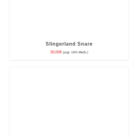
Slingerland Snare
30,00
€
(zzgl. 19% MwSt.)
IN DEN WARENKORB
/
DETAILS