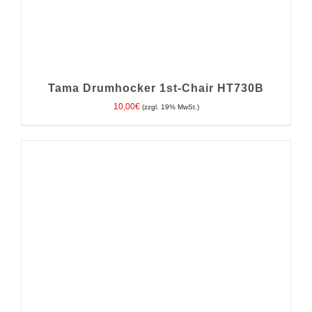
Tama Drumhocker 1st-Chair HT730B
10,00
€
(zzgl. 19% MwSt.)
IN DEN WARENKORB
/
DETAILS