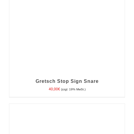
MEHRERE
VARIANTEN
AUF.
DIE
OPTIONEN
KÖNNEN
AUF
DER
PRODUKTSEITE
GEWÄHLT
WERDEN
Gretsch Stop Sign Snare
40,00
€
(zzgl. 19% MwSt.)
IN DEN WARENKORB
/
DETAILS