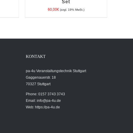
Set
60,00
€
(zzgl. 19% MwSt.)
TAILS
IN DEN WARENKORB
/
DETAILS
KONTAKT
pa-4u Veranstaltungstechnik Stuttgart
Gaggenauerstr. 18
70327 Stuttgart
Phone: 0157 3743 3743
Email:
info@pa-4u.de
Web: https://pa-4u.de