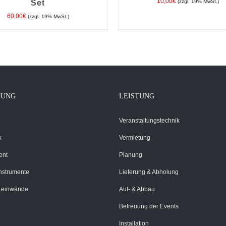
10,00
€
Set
(zzgl. 19% MwSt.)
60,00
€
(zzgl. 19% MwSt.)
EN WARENKORB
/
DETAILS
IN DEN WARENKORB
/
DE
TUNG
LEISTUNG
Veranstaltungstechnik
k
Vermietung
ent
Planung
Instrumente
Lieferung & Abholung
Leinwände
Auf- & Abbau
Betreuung der Events
Installation