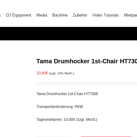
k
DJ Equipment
Media
Backline
Zubehör
Video Tutorials
Mietpa
Tama Drumhocker 1st-Chair HT73
10,00
€
(zzgl. 19% MwSt.)
Tama Drumhocker 1st-Chair HT730B
Transportanforderung: PKW
Tagesmietpreis: 10,00€ (zzgl. MwSt.)