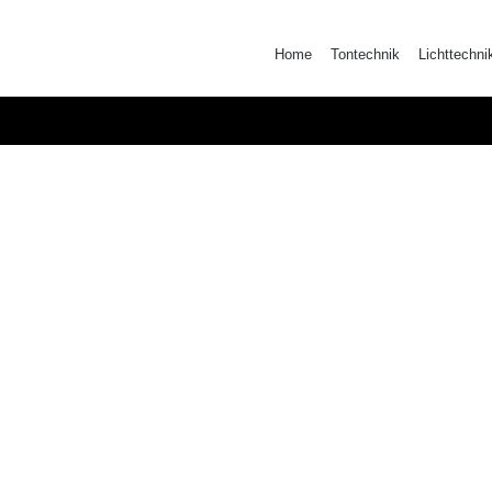
Zum
Inhalt
Home
Tontechnik
Lichttechni
springen