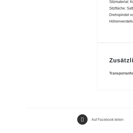
Sitzmaterial: 
Sitzfläche: Sat
Drehspindel vo
Höhenverstell
Zusätzl
Transportanf
Auf Facebook teilen