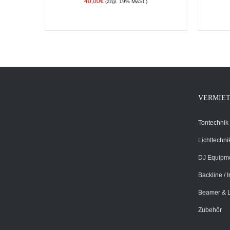
40,00
€
(zzgl. 19% MwSt.)
IN DEN WARENKORB
/
DETAILS
IN D
VERMIE
Tontechnik
Lichttechni
DJ Equipm
Backline / 
Beamer & 
Zubehör