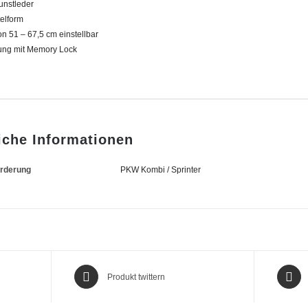
Kunstleder
telform
n 51 – 67,5 cm einstellbar
ung mit Memory Lock
iche Informationen
orderung
PKW Kombi / Sprinter
Produkt twittern