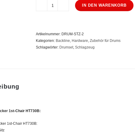
IN DEN WARENKORB
Tama
Drumhocker
1st-
Chair
Artikelnummer:
DRUM-STZ-2
HT730B
Kategorien:
Backline
,
Hardware
,
Zubehör für Drums
Menge
Schlagwörter:
Drumset
,
Schlagzeug
eibung
ker 1st-Chair HT730B:
ker 1st-Chair HT730B:
itz