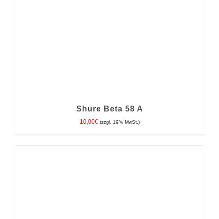
Shure Beta 58 A
10,00
€
(zzgl. 19% MwSt.)
IN DEN WARENKORB
/
DETAILS