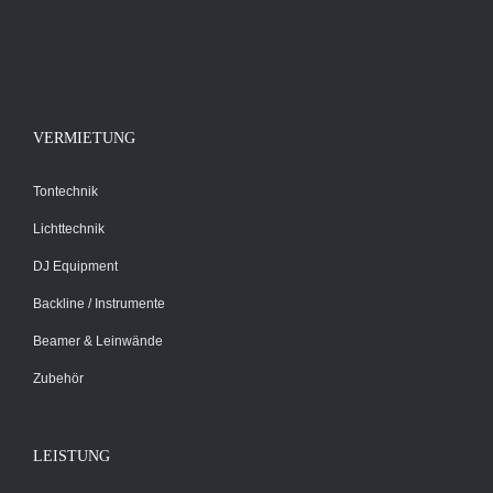
DER
PRODUKTSEITE
GEWÄHLT
WERDEN
VERMIETUNG
Tontechnik
Lichttechnik
DJ Equipment
Backline / Instrumente
Beamer & Leinwände
Zubehör
LEISTUNG