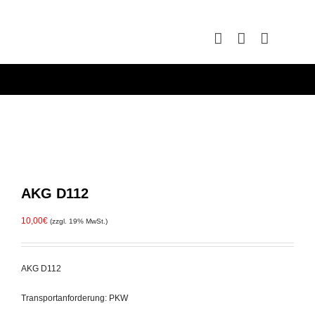
Zum
Inhalt
springen
AKG D112
10,00
€
(zzgl. 19% MwSt.)
AKG D112
Transportanforderung: PKW