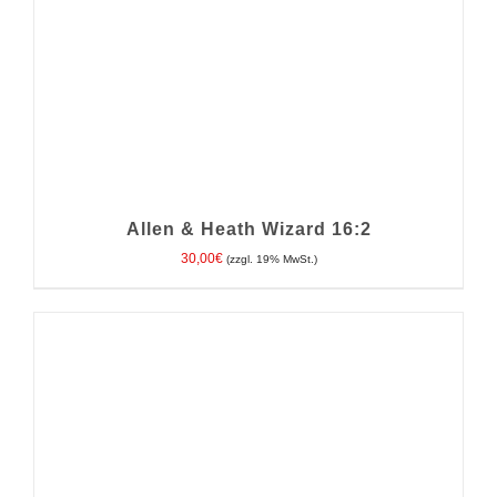
Allen & Heath Wizard 16:2
30,00
€
(zzgl. 19% MwSt.)
IN DEN WARENKORB
/
DETAILS