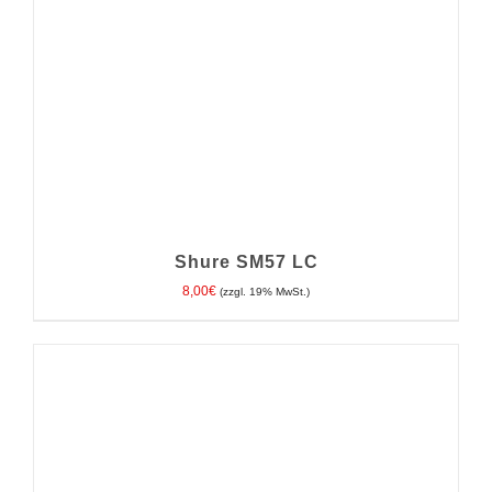
Shure SM57 LC
8,00
€
(zzgl. 19% MwSt.)
IN DEN WARENKORB
/
DETAILS