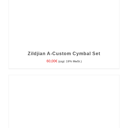
AUF
DER
PRODUKTSEITE
GEWÄHLT
WERDEN
Zildjian A-Custom Cymbal Set
60,00
€
(zzgl. 19% MwSt.)
IN DEN WARENKORB
/
DETAILS