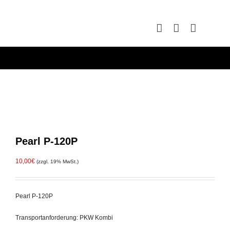
Zum
Inhalt
springen
Pearl P-120P
10,00
€
(zzgl. 19% MwSt.)
Pearl P-120P
Transportanforderung: PKW Kombi