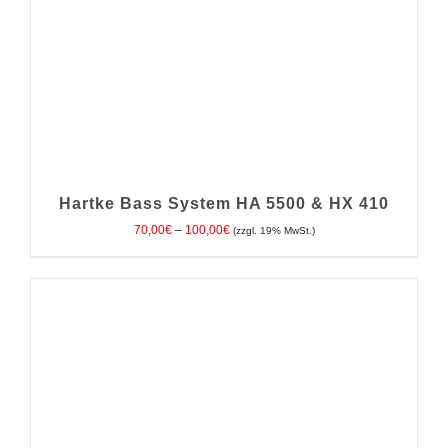
Hartke Bass System HA 5500 & HX 410
Preisspanne:
70,00
€
–
100,00
€
(zzgl. 19% MwSt.)
70,00€
bis
100,00€
DIESES
AUSFÜHRUNG WÄHLEN
/
DETAILS
PRODUKT
WEIST
MEHRERE
VARIANTEN
AUF.
DIE
OPTIONEN
KÖNNEN