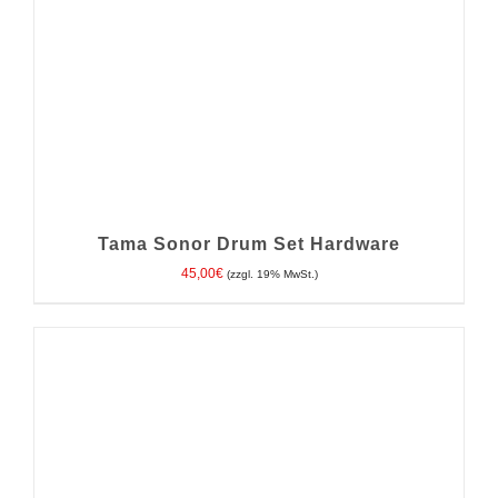
Tama Sonor Drum Set Hardware
45,00
€
(zzgl. 19% MwSt.)
IN DEN WARENKORB
/
DETAILS