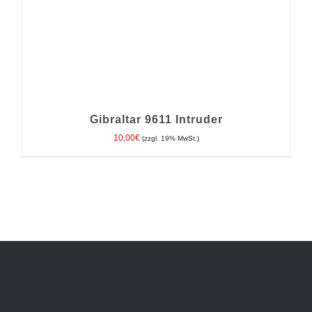
Gibraltar 9611 Intruder
10,00
€
(zzgl. 19% MwSt.)
IN DEN WARENKORB
/
DETAILS