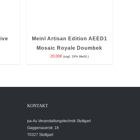
ive
Meinl Artisan Edition AEED1
Mosaic Royale Doumbek
20,00
€
(zzgl. 19% MwSt.)
TAILS
IN DEN WARENKORB
/
DETAILS
KONTAKT
pa-4u Veranstaltungstechnik Stuttgart
Gaggenauerstr. 18
70327 Stuttgart