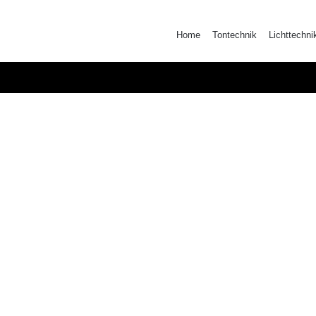
Zum
Inhalt
Home
Tontechnik
Lichttechni
springen