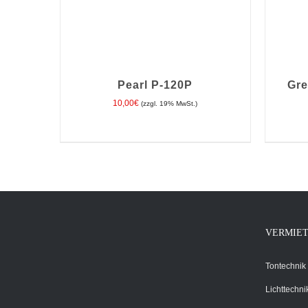
Pearl P-120P
Gre
10,00
€
(zzgl. 19% MwSt.)
IN DEN WARENKORB
/
DETAILS
IN D
VERMIE
Tontechnik
Lichttechni