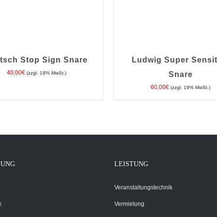
tsch Stop Sign Snare
Ludwig Super Sensit
40,00
€
(zzgl. 19% MwSt.)
Snare
60,00
€
(zzgl. 19% MwSt.)
EN WARENKORB
/
DETAILS
IN DEN WARENKORB
/
DE
TUNG
LEISTUNG
Veranstaltungstechnik
k
Vermietung