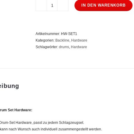
IN DEN WARENKORB
Tama
Sonor
Drum
Set
Artikelnummer:
HW-SET1
Hardware
Kategorien:
Backline
,
Hardware
Menge
Schlagwörter:
drums
,
Hardware
eibung
rum Set Hardware:
-Drum-Set Hardware, passt zu jedem Schlagzeugset.
kann nach Wunsch auch individuell zusammengestellt werden.