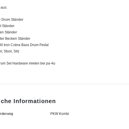
 aus:
e Drum Ständer
t Ständer
en Ständer
der Becken Ständer
0 Iron Cobra Bass Drum Pedal
, Stool, Sitz
um Set Hardware mieten bei pa-4u
iche Informationen
orderung
PKW Kombi