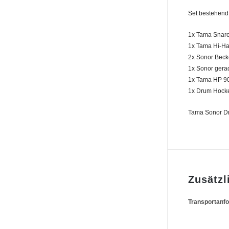
Set bestehend
1x Tama Snar
1x Tama Hi-Ha
2x Sonor Beck
1x Sonor gera
1x Tama HP 90
1x Drum Hocker
Tama Sonor Dr
Zusätzl
Transportanf