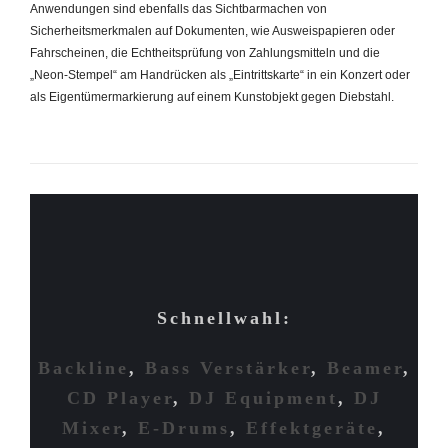
Anwendungen sind ebenfalls das Sichtbarmachen von
Sicherheitsmerkmalen auf Dokumenten, wie Ausweispapieren oder
Fahrscheinen, die Echtheitsprüfung von Zahlungsmitteln und die
„Neon-Stempel“ am Handrücken als „Eintrittskarte“ in ein Konzert oder
als Eigentümermarkierung auf einem Kunstobjekt gegen Diebstahl.
Schnellwahl:
Backline
,
Bass Verstärker
,
Beamer
,
CD Player
,
DJ Equipment
,
DJ
Mixer
,
E-Drums
,
Effektgeräte
,