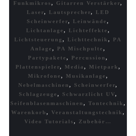
Funkmikros
,
Gitarren Verstärker
,
Laser
,
Lautsprecher
,
LED
Scheinwerfer
,
Leinwände
,
Lichtanlage
,
Lichteffekte
,
Lichtsteuerung
,
Lichttechnik
,
PA
Anlage
,
PA Mischpulte
,
Partypakete
,
Percussion
,
Plattenspieler
,
Media
,
Mietpark
,
Mikrofone
,
Musikanlage
,
Nebelmaschinen
,
Scheinwerfer
,
Schlagzeuge
,
Schwarzlicht UV
,
Seifenblasenmaschinen
,
Tontechnik
,
Warenkorb
,
Veranstaltungstechnik
,
Video Tutorials
,
Zubehör…