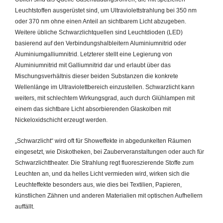
Leuchtstoffen ausgerüstet sind, um Ultraviolettstrahlung bei 350 nm
oder 370 nm ohne einen Anteil an sichtbarem Licht abzugeben.
Weitere übliche Schwarzlichtquellen sind Leuchtdioden (LED)
basierend auf den Verbindungshalbleitern Aluminiumnitrid oder
Aluminiumgalliumnitrid. Letzterer stellt eine Legierung von
Aluminiumnitrid mit Galliumnitrid dar und erlaubt über das
Mischungsverhältnis dieser beiden Substanzen die konkrete
Wellenlänge im Ultraviolettbereich einzustellen. Schwarzlicht kann
weiters, mit schlechtem Wirkungsgrad, auch durch Glühlampen mit
einem das sichtbare Licht absorbierenden Glaskolben mit
Nickeloxidschicht erzeugt werden.
„Schwarzlicht“ wird oft für Showeffekte in abgedunkelten Räumen
eingesetzt, wie Diskotheken, bei Zauberveranstaltungen oder auch für
Schwarzlichttheater. Die Strahlung regt fluoreszierende Stoffe zum
Leuchten an, und da helles Licht vermieden wird, wirken sich die
Leuchteffekte besonders aus, wie dies bei Textilien, Papieren,
künstlichen Zähnen und anderen Materialien mit optischen Aufhellern
auffällt.