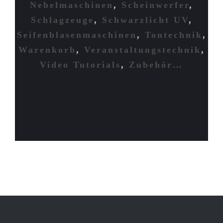
Nebelmaschinen
,
Scheinwerfer
,
Schlagzeuge
,
Schwarzlicht UV
,
Seifenblasenmaschinen
,
Tontechnik
,
Warenkorb
,
Veranstaltungstechnik
,
Video Tutorials
,
Zubehör…