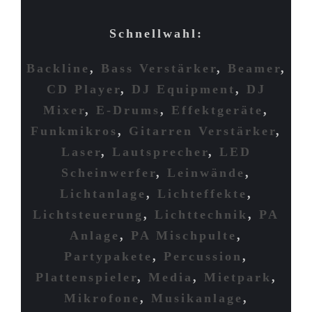
Schnellwahl:
Backline
,
Bass Verstärker
,
Beamer
,
CD Player
,
DJ Equipment
,
DJ
Mixer
,
E-Drums
,
Effektgeräte
,
Funkmikros
,
Gitarren Verstärker
,
Laser
,
Lautsprecher
,
LED
Scheinwerfer
,
Leinwände
,
Lichtanlage
,
Lichteffekte
,
Lichtsteuerung
,
Lichttechnik
,
PA
Anlage
,
PA Mischpulte
,
Partypakete
,
Percussion
,
Plattenspieler
,
Media
,
Mietpark
,
Mikrofone
,
Musikanlage
,