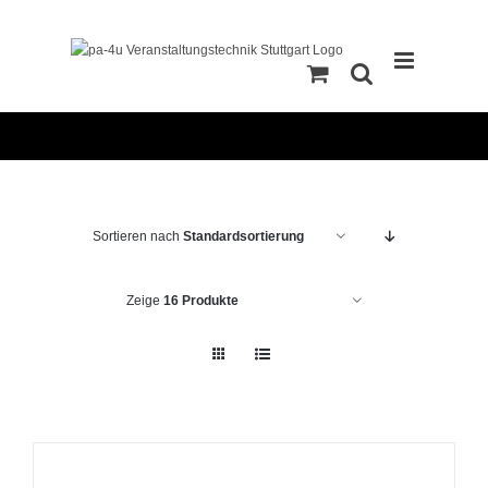
Zum
Inhalt
springen
Sortieren nach
Standardsortierung
Zeige
16 Produkte
IN
DEN
WARENKORB