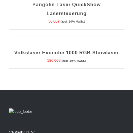
/
Pangolin Laser QuickShow
DETAILS
Lasersteuerung
50,00
€
(zzgl. 19% MwSt.)
IN
DEN
WARENKORB
/
Volkslaser Evocube 1000 RGB Showlaser
DETAILS
180,00
€
(zzgl. 19% MwSt.)
VERMIETUNG