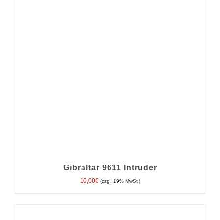
IN DEN WARENKORB
/
DETAILS
Gibraltar 9611 Intruder
10,00
€
(zzgl. 19% MwSt.)