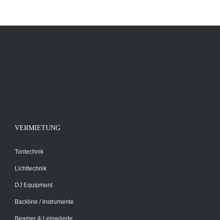
IN DEN WARENKORB
/
DETAILS
VERMIETUNG
Tontechnik
Lichttechnik
DJ Equipment
Backline / Instrumente
Beamer & Leinwände