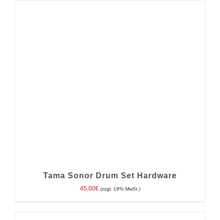
IN DEN WARENKORB
/
DETAILS
Tama Sonor Drum Set Hardware
45,00
€
(zzgl. 19% MwSt.)