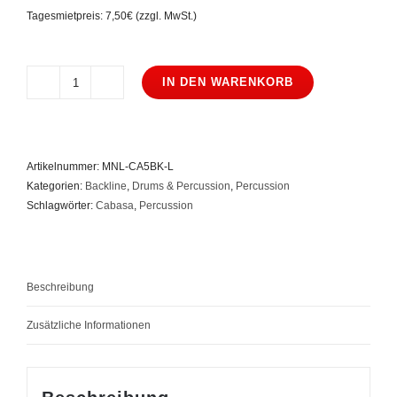
Tagesmietpreis: 7,50€ (zzgl. MwSt.)
IN DEN WARENKORB
Meinl
CA5BK-
L
Cabasa
Artikelnummer:
MNL-CA5BK-L
Black
Kategorien:
Backline
,
Drums & Percussion
,
Percussion
Large
Schlagwörter:
Cabasa
,
Percussion
Menge
Beschreibung
Zusätzliche Informationen