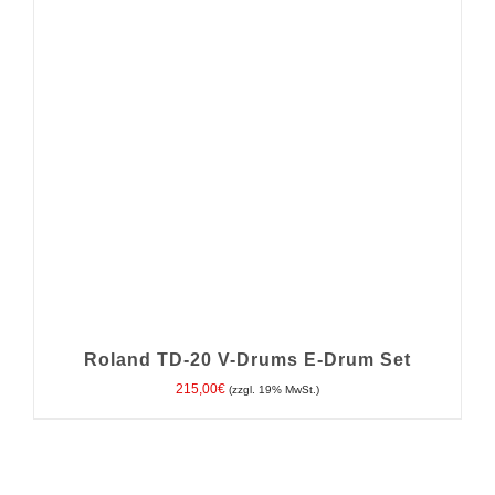
IN DEN WARENKORB
/
DETAILS
Roland TD-20 V-Drums E-Drum Set
215,00
€
(zzgl. 19% MwSt.)