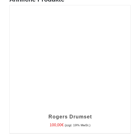
Rogers Drumset
100,00
€
(zzgl. 19% MwSt.)