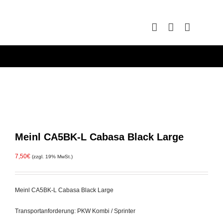
Zum
Inhalt
springen
Meinl CA5BK-L Cabasa Black Large
7,50
€
(zzgl. 19% MwSt.)
Meinl CA5BK-L Cabasa Black Large
Transportanforderung: PKW Kombi / Sprinter