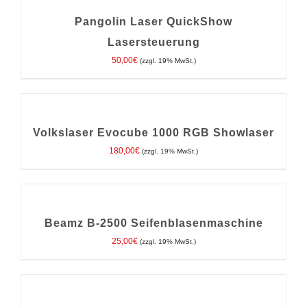
WARENKORB
/
Pangolin Laser QuickShow
DETAILS
Lasersteuerung
50,00
€
(zzgl. 19% MwSt.)
IN
DEN
WARENKORB
/
Volkslaser Evocube 1000 RGB Showlaser
DETAILS
180,00
€
(zzgl. 19% MwSt.)
IN
DEN
WARENKORB
/
Beamz B-2500 Seifenblasenmaschine
DETAILS
25,00
€
(zzgl. 19% MwSt.)
IN
DEN
WARENKORB