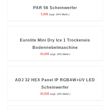
WARENKORB
/
PAR 56 Scheinwerfer
DETAILS
5,00
€
(zzgl. 19% MwSt.)
IN
DEN
WARENKORB
/
Eurolite Mini Dry Ice 1 Trockeneis
DETAILS
Bodennebelmaschine
30,00
€
(zzgl. 19% MwSt.)
IN
DEN
WARENKORB
/
ADJ 32 HEX Panel IP RGBAW+UV LED
DETAILS
Scheinwerfer
30,00
€
(zzgl. 19% MwSt.)
IN