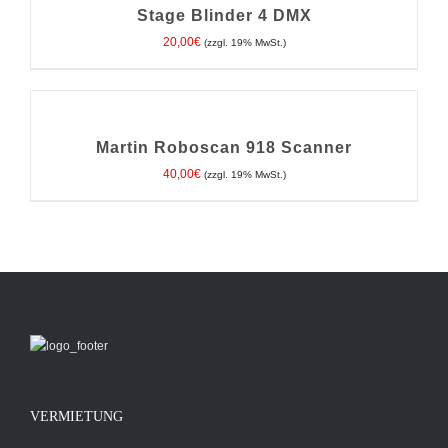
/
Stage Blinder 4 DMX
DETAILS
20,00
€
(zzgl. 19% MwSt.)
IN
DEN
WARENKORB
/
Martin Roboscan 918 Scanner
DETAILS
40,00
€
(zzgl. 19% MwSt.)
VERMIETUNG