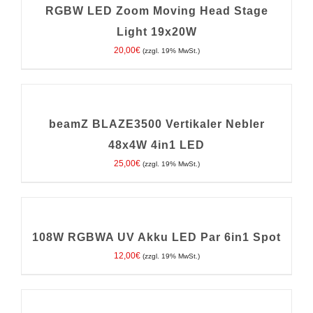
/
RGBW LED Zoom Moving Head Stage
DETAILS
Light 19x20W
20,00
€
(zzgl. 19% MwSt.)
IN
DEN
WARENKORB
/
beamZ BLAZE3500 Vertikaler Nebler
DETAILS
48x4W 4in1 LED
25,00
€
(zzgl. 19% MwSt.)
IN
DEN
WARENKORB
/
108W RGBWA UV Akku LED Par 6in1 Spot
DETAILS
12,00
€
(zzgl. 19% MwSt.)
IN
DEN