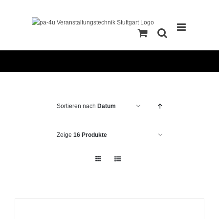
Zum
Inhalt
springen
Sortieren nach
Datum
Zeige
16 Produkte
IN
DEN
WARENKORB