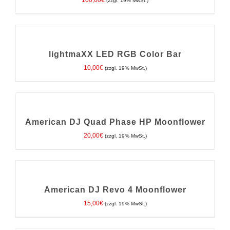
100,00
€
(zzgl. 19% MwSt.)
IN
DEN
WARENKORB
/
lightmaXX LED RGB Color Bar
DETAILS
10,00
€
(zzgl. 19% MwSt.)
IN
DEN
WARENKORB
/
American DJ Quad Phase HP Moonflower
DETAILS
20,00
€
(zzgl. 19% MwSt.)
IN
DEN
WARENKORB
/
American DJ Revo 4 Moonflower
DETAILS
15,00
€
(zzgl. 19% MwSt.)
IN