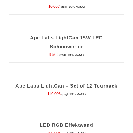
DETAILS
10,00
€
(zzgl. 19% MwSt.)
IN
DEN
WARENKORB
/
Ape Labs LightCan 15W LED
DETAILS
Scheinwerfer
9,50
€
(zzgl. 19% MwSt.)
IN
DEN
WARENKORB
/
Ape Labs LightCan – Set of 12 Tourpack
DETAILS
110,00
€
(zzgl. 19% MwSt.)
IN
DEN
WARENKORB
/
LED RGB Effektwand
DETAILS