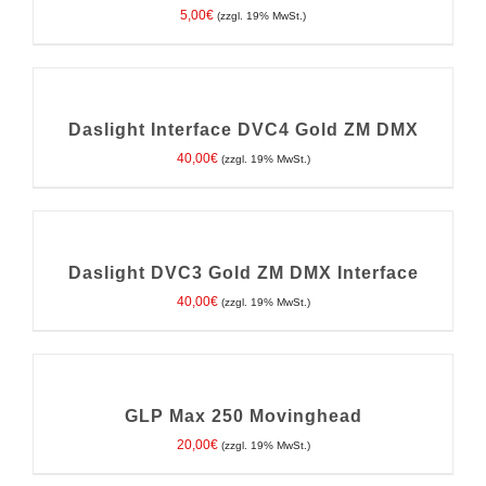
DETAILS
5,00
€
(zzgl. 19% MwSt.)
IN
DEN
WARENKORB
/
Daslight Interface DVC4 Gold ZM DMX
DETAILS
40,00
€
(zzgl. 19% MwSt.)
IN
DEN
WARENKORB
/
Daslight DVC3 Gold ZM DMX Interface
DETAILS
40,00
€
(zzgl. 19% MwSt.)
IN
DEN
WARENKORB
/
GLP Max 250 Movinghead
DETAILS
20,00
€
(zzgl. 19% MwSt.)