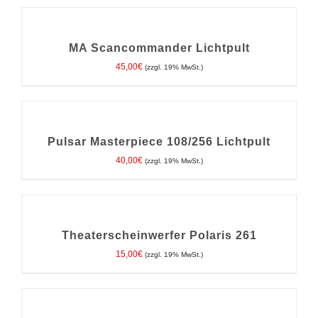
IN
DEN
WARENKORB
/
MA Scancommander Lichtpult
DETAILS
45,00
€
(zzgl. 19% MwSt.)
IN
DEN
WARENKORB
/
Pulsar Masterpiece 108/256 Lichtpult
DETAILS
40,00
€
(zzgl. 19% MwSt.)
IN
DEN
WARENKORB
/
Theaterscheinwerfer Polaris 261
DETAILS
15,00
€
(zzgl. 19% MwSt.)
IN
DEN
WARENKORB