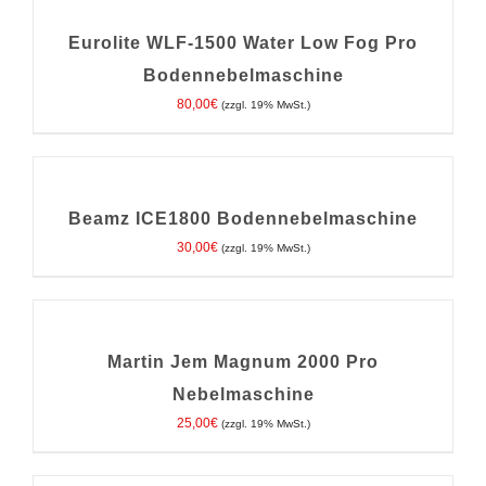
DEN
WARENKORB
/
Eurolite WLF-1500 Water Low Fog Pro
DETAILS
Bodennebelmaschine
80,00
€
(zzgl. 19% MwSt.)
IN
DEN
WARENKORB
/
Beamz ICE1800 Bodennebelmaschine
DETAILS
30,00
€
(zzgl. 19% MwSt.)
IN
DEN
WARENKORB
/
Martin Jem Magnum 2000 Pro
DETAILS
Nebelmaschine
25,00
€
(zzgl. 19% MwSt.)
IN