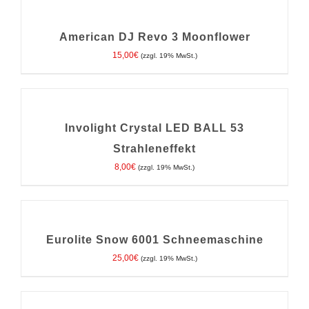
DEN
WARENKORB
/
American DJ Revo 3 Moonflower
DETAILS
15,00
€
(zzgl. 19% MwSt.)
IN
DEN
WARENKORB
/
Involight Crystal LED BALL 53
DETAILS
Strahleneffekt
8,00
€
(zzgl. 19% MwSt.)
IN
DEN
WARENKORB
/
Eurolite Snow 6001 Schneemaschine
DETAILS
25,00
€
(zzgl. 19% MwSt.)
IN
DEN