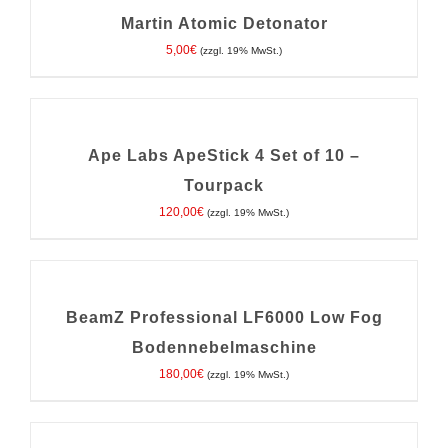
WARENKORB
/
Martin Atomic Detonator
DETAILS
5,00
€
(zzgl. 19% MwSt.)
IN
DEN
WARENKORB
/
Ape Labs ApeStick 4 Set of 10 –
DETAILS
Tourpack
120,00
€
(zzgl. 19% MwSt.)
IN
DEN
WARENKORB
/
BeamZ Professional LF6000 Low Fog
DETAILS
Bodennebelmaschine
180,00
€
(zzgl. 19% MwSt.)
IN
DEN