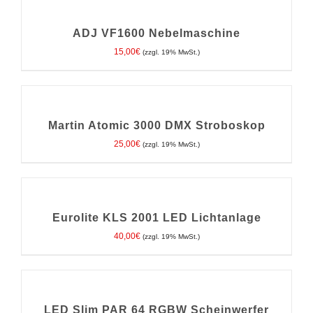
DEN
WARENKORB
/
ADJ VF1600 Nebelmaschine
DETAILS
15,00
€
(zzgl. 19% MwSt.)
IN
DEN
WARENKORB
/
Martin Atomic 3000 DMX Stroboskop
DETAILS
25,00
€
(zzgl. 19% MwSt.)
IN
DEN
WARENKORB
/
Eurolite KLS 2001 LED Lichtanlage
DETAILS
40,00
€
(zzgl. 19% MwSt.)
IN
DEN
WARENKORB
/
LED Slim PAR 64 RGBW Scheinwerfer