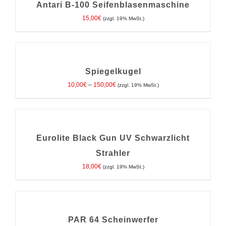
/
Antari B-100 Seifenblasenmaschine
DETAILS
15,00
€
(zzgl. 19% MwSt.)
AUSFÜHRUNG
WÄHLEN
DIESES
/
Spiegelkugel
PRODUKT
DETAILS
WEIST
Preisspanne:
10,00
€
–
150,00
€
MEHRERE
(zzgl. 19% MwSt.)
VARIANTEN
10,00€
AUF.
DIE
bis
IN
OPTIONEN
150,00€
DEN
KÖNNEN
AUF
WARENKORB
DER
/
Eurolite Black Gun UV Schwarzlicht
PRODUKTSEITE
DETAILS
GEWÄHLT
Strahler
WERDEN
18,00
€
(zzgl. 19% MwSt.)
IN
DEN
WARENKORB
/
PAR 64 Scheinwerfer