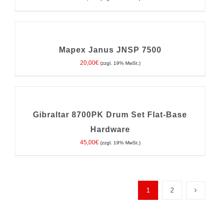
IN
DEN
WARENKORB
/
Mapex Janus JNSP 7500
DETAILS
20,00
€
(zzgl. 19% MwSt.)
IN
DEN
WARENKORB
/
Gibraltar 8700PK Drum Set Flat-Base
DETAILS
Hardware
45,00
€
(zzgl. 19% MwSt.)
1
2