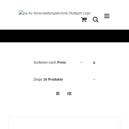
Zum
Inhalt
springen
Sortieren nach
Preis
Zeige
16 Produkte
IN
DEN
WARENKORB