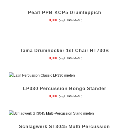
DEN
WARENKORB
/
Pearl PPB-KCP5 Drumteppich
DETAILS
10,00
€
(zzgl. 19% MwSt.)
IN
DEN
WARENKORB
/
Tama Drumhocker 1st-Chair HT730B
DETAILS
10,00
€
(zzgl. 19% MwSt.)
IN DEN WARENKORB
/
DETAILS
LP330 Percussion Bongo Ständer
10,00
€
(zzgl. 19% MwSt.)
IN DEN WARENKORB
/
DETAILS
Schlagwerk ST3045 Multi-Percussion